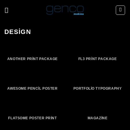
İçeriğe
atla
DESIGN
ANOTHER PRINT PACKAGE
FL3 PRINT PACKAGE
AWESOME PENCIL POSTER
PORTFOLIO TYPOGRAPHY
FLATSOME POSTER PRINT
MAGAZINE