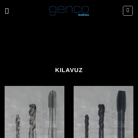
İçeriğe
atla
KILAVUZ