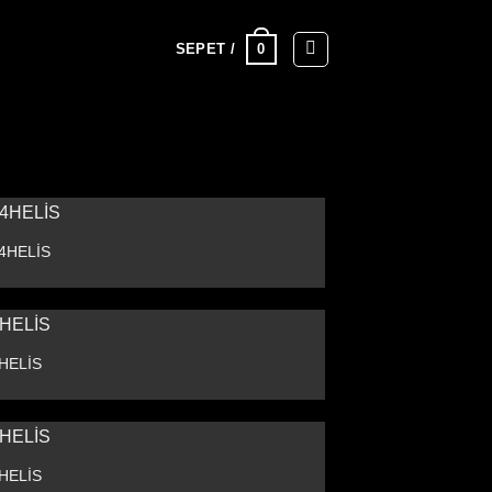
0
SEPET /
4HELİS
HELİS
HELİS