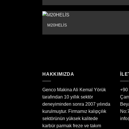
M20HELİS
HAKKIMIZDA
ILE
Genco Makina Ali Kemal Yörük
+90
tarafından 10 yıllık sektör
Çam
deneyiminden sonra 2007 yılında
Beya
kurulmuştur. Firmamız kalıpçılık
No:7
sektörünün yüksek kalitede
inf
karbür parmak freze ve takım