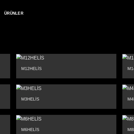
A
ÜRÜNLER
M12HELİS
M1
M3HELİS
M4
M6HELİS
M8