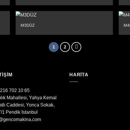
M3DÜZ
M4
1
2
TIŞIM
HARITA
 216 702 10 65
lık Mahallesi, Yahya Kemal
tlı Caddesi, Yonca Sokak,
/1 Pendik İstanbul
o@gencomakina.com