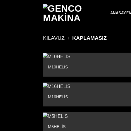
İçeriğe
atla
ANASAYF
KILAVUZ
/
KAPLAMASIZ
M10HELİS
M16HELİS
M5HELİS