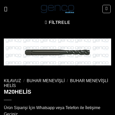
İçeriğe
atla
FILTRELE
KILAVUZ
/
BUHAR MENEVIŞLI
/
BUHAR MENEVIŞLI
HELIS
M20HELİS
Ürün Siparişi İçin Whatsapp veya Telefon ile İletişime
Geçiniz