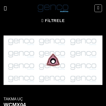
İçeriğe
atla
FILTRELE
TAKMA UÇ
WCMX04